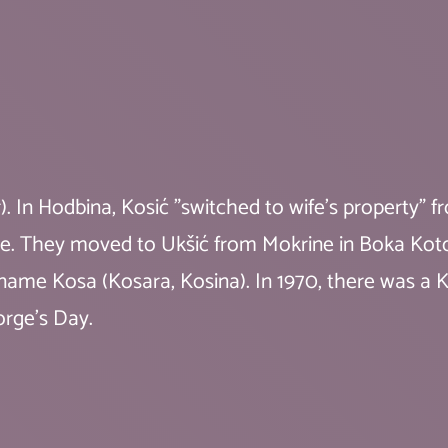
). In Hodbina, Kosić "switched to wife's property" f
binje. They moved to Ukšić from Mokrine in Boka K
name Kosa (Kosara, Kosina). In 1970, there was a 
orge's Day.