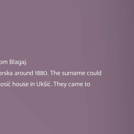
rom Blagaj.
otorska around 1880. The surname could
Kosić house in Ukšić. They came to