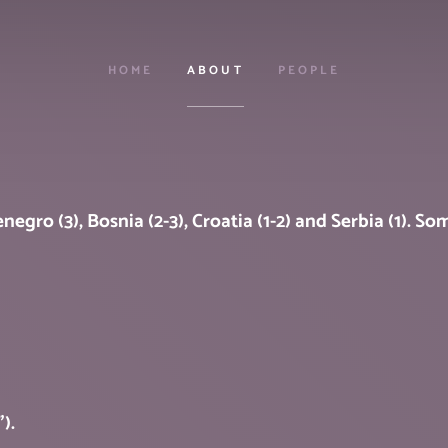
HOME
ABOUT
PEOPLE
egro (3), Bosnia (2-3), Croatia (1-2) and Serbia (1). Some
).