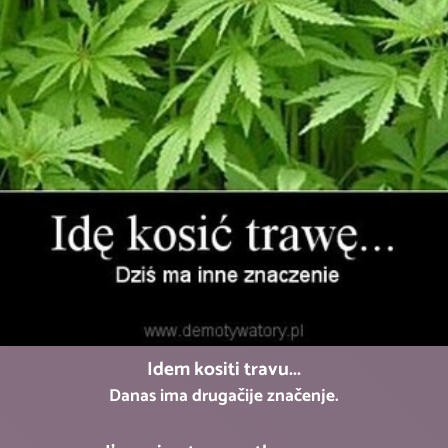
Idem
kositi
travu...
Danas ima drugačije značenje.