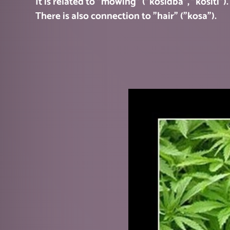
It is related to "mowing" ("kosidba", "kositi").
There is also connection to "hair" ("kosa").