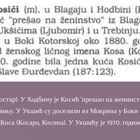
стар). У Ходбину је Косић 'прешао на женинство
ињу. У Укшић су доселили из Мокрина у Боки Ко
Коса (Косара, Косина). У Укшићу је 1970. годин