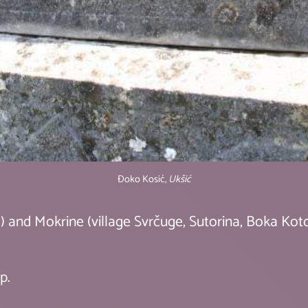
Đoko Kosić,
Ukšić
) and Mokrine (village Svrčuge, Sutorina, Boka Koto
p.