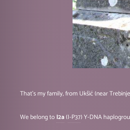
That's my family, from Ukšić (near Trebinje
We belong to
I2a
(
I-P37
) Y-DNA haplogrou