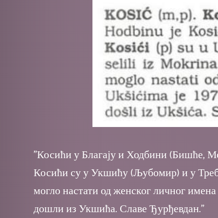
"Косићи у Благају и Ходбини (Бишће, Мо
Косићи су у Укшићу (Љубомир) и у Треб
могло настати од женског личног имена 
дошли из Укшића. Славе Ђурђевдан."