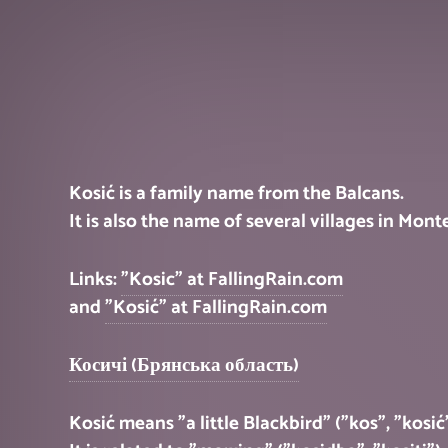
Kosić is a family name from the Balcans.
It is also the name of several villages in Monten
Links:
"Kosic" at FallingRain.com
and
"Kosić" at FallingRain.com
Косичі (Брянська область)
Kosić means "a little Blackbird" ("kos", "kosić"