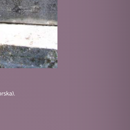
rska).