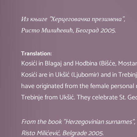
Из књиге "Херцеговачка презимена",
Ристо Милићевић, Београд 2005.
Translation:
Kosići in Blagaj and Hodbina (Bišće, Mostar
Kosići are in Ukšić (Ljubomir) and in Tre
have originated from the female personal 
Trebinje from Ukšić. They celebrate St. Ge
From the book "Herzegovinian surnames",
Risto Milićević, Belgrade 2005.