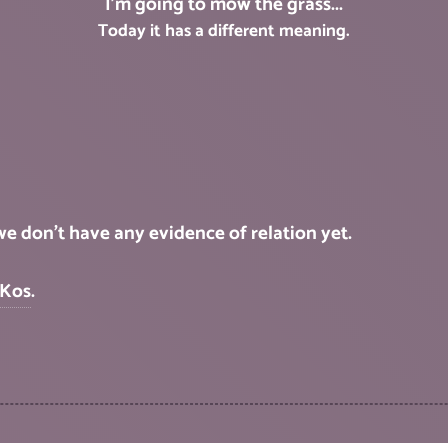
I'm going
to mow
the grass...
Today it has a different meaning.
we don't have any evidence of relation yet.
Kos
.